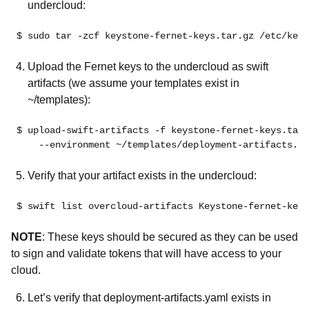
undercloud:
$ sudo tar -zcf keystone-fernet-keys.tar.gz /etc/keys
Upload the Fernet keys to the undercloud as swift
artifacts (we assume your templates exist in
~/templates):
$ upload-swift-artifacts -f keystone-fernet-keys.tar.
    --environment ~/templates/deployment-artifacts.ya
Verify that your artifact exists in the undercloud:
$ swift list overcloud-artifacts 
Keystone-fernet-keys
NOTE
: These keys should be secured as they can be used
to sign and validate tokens that will have access to your
cloud.
Let’s verify that deployment-artifacts.yaml exists in