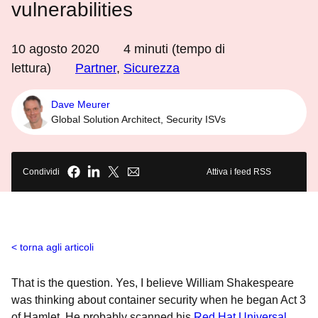
vulnerabilities
10 agosto 2020
4
minuti (tempo di
lettura)
Partner
,
Sicurezza
Dave Meurer
Global Solution Architect, Security ISVs
Condividi
Attiva i feed RSS
torna agli articoli
That is the question. Yes, I believe William Shakespeare
was thinking about container security when he began Act 3
of Hamlet. He probably scanned his
Red Hat Universal