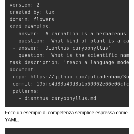
version: 2

created_by: tux

domain: flowers

seed_examples:

 - answer: 'A carnation is a herbaceous pe
   question: 'What kind of plant is a carn
 - answer: 'Dianthus caryophyllus'

   question: 'What is the scientific name 
task_description: 'teach a language model 
document:

 repo: https://github.com/juliadenham/Summ
 commit: 195fc4d83a40d8a1b60062e66e06cfc0b
 patterns:

   - dianthus_caryophyllus.md
Ecco un esempio di competenza semplice espressa come
YAML: