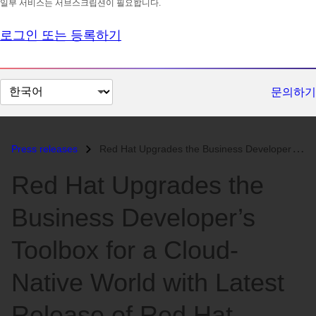
일부 서비스는 서브스크립션이 필요합니다.
로그인 또는 등록하기
페
문의하기
이
지
언
Press releases
Red Hat Upgrades the Business Developer’s Toolbox for a Cloud-Native W...
어
Red Hat Upgrades the
변
경
Business Developer’s
Toolbox for a Cloud-
Native World with Latest
Release of Red Hat