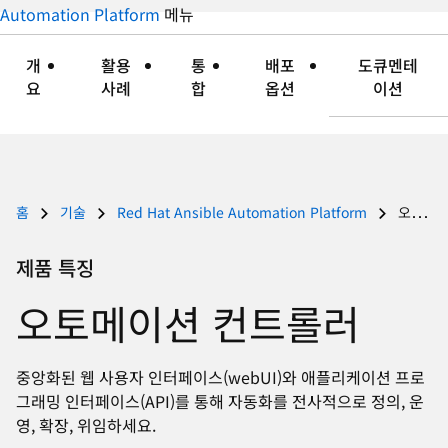
지
Automation Platform
메뉴
자
접
언
세
기
어
히
개
활용
통
배포
도큐멘테
변
보
요
사례
합
옵션
이션
경
기
홈
기술
Red Hat Ansible Automation Platform
오토메이션 컨트롤러
제품 특징
오토메이션 컨트롤러
중앙화된 웹 사용자 인터페이스(webUI)와 애플리케이션 프로
그래밍 인터페이스(API)를 통해 자동화를 전사적으로 정의, 운
영, 확장, 위임하세요.