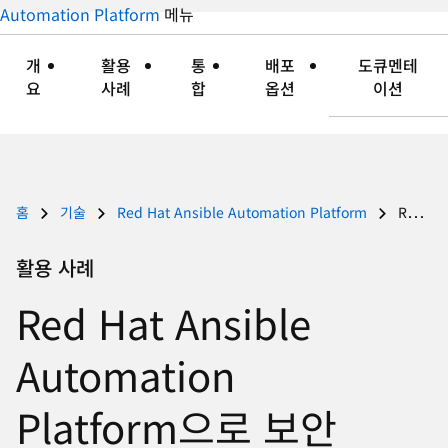
지
Automation Platform
메뉴
자
접
언
세
기
어
히
개
활용
통
배포
도큐멘테
변
보
요
사례
합
옵션
이션
경
기
홈
기술
Red Hat Ansible Automation Platform
Red Hat Ansible Automation Platform으로 보안 자동화
활용 사례
Red Hat Ansible
Automation
Platform으로 보안