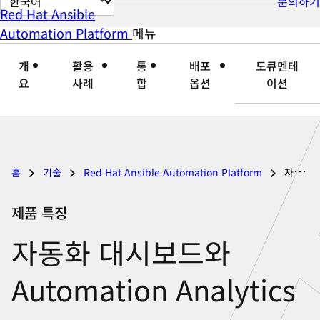
문의하기
Red Hat Ansible
이
Automation Platform
메뉴
자
접
지
세
기
언
개
활용
통
배포
도큐멘테
히
어
요
사례
합
옵션
이션
보
변
기
경
홈
기술
Red Hat Ansible Automation Platform
자동화 대시보드와 Automation Analytics
제품 특징
자동화 대시보드와
Automation Analytics