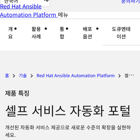
문의하기
Red Hat Ansible
이
Automation Platform
메뉴
자
접
지
세
기
언
개
활용
통
배포
도큐멘테
히
어
요
사례
합
옵션
이션
보
변
기
경
홈
기술
Red Hat Ansible Automation Platform
셀프 서비스 자동화 포털
제품 특징
셀프 서비스 자동화 포털
개선된 자동화 서비스 제공으로 새로운 수준의 확장을 실현하
세요.