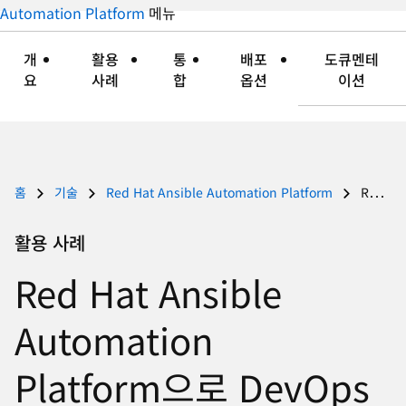
지
Automation Platform
메뉴
자
접
언
세
기
어
히
개
활용
통
배포
도큐멘테
변
보
요
사례
합
옵션
이션
경
기
홈
기술
Red Hat Ansible Automation Platform
Red Hat Ansible Automation Platform으로 DevOps 지원
활용 사례
Red Hat Ansible
Automation
Platform으로 DevOps