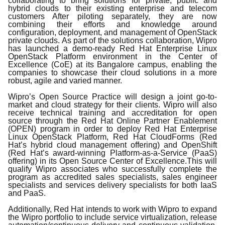
collaborating to bring solutions for private, public and
hybrid clouds to their existing enterprise and telecom
customers After piloting separately, they are now
combining their efforts and knowledge around
configuration, deployment, and management of OpenStack
private clouds. As part of the solutions collaboration, Wipro
has launched a demo-ready Red Hat Enterprise Linux
OpenStack Platform environment in the Center of
Excellence (CoE) at its Bangalore campus, enabling the
companies to showcase their cloud solutions in a more
robust, agile and varied manner.
Wipro’s Open Source Practice will design a joint go-to-
market and cloud strategy for their clients. Wipro will also
receive technical training and accreditation for open
source through the Red Hat Online Partner Enablement
(OPEN) program in order to deploy Red Hat Enterprise
Linux OpenStack Platform, Red Hat CloudForms (Red
Hat’s hybrid cloud management offering) and OpenShift
(Red Hat’s award-winning Platform-as-a-Service (PaaS)
offering) in its Open Source Center of Excellence.
This will
qualify Wipro associates who successfully complete the
program as accredited sales specialists, sales engineer
specialists and services delivery specialists for both IaaS
and PaaS.
Additionally, Red Hat intends to work with Wipro to expand
the Wipro portfolio to include service virtualization, release