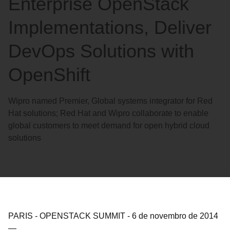
Enterprise OpenStack
Implementations, Deliver
DevOps Solutions with
OpenShift
Wipro named Premier, Global systems integrator for Red
Hat solutions; Red Hat and Wipro collaborate to enable
global customers to meet demand for open hybrid cloud
solutions
PARIS - OPENSTACK SUMMIT
-
6 de novembro de 2014
—