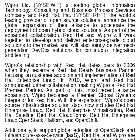
Wipro Ltd. (NYSE:WIT), a leading global Information
Technology, Consulting and Business Process Services
company and Red Hat, Inc. (NYSE: RHT), the world’s
leading provider of open source solutions, announce the
global expansion of their alliance to accelerate the
deployment of open hybrid cloud solutions. As part of the
expanded collaboration, Red Hat and Wipro will work
together to develop and deliver enterprise-grade cloud
solutions to the market, and will also jointly deliver next-
generation DevOps solutions for continuous integration
and testing.
Wipro’s relationship with Red Hat dates back to 2006
when they became a Red Hat Ready Business Partner
focusing on customer adoption and implementation of Red
Hat Enterprise Linux. In 2010, Wipro and Red Hat
announced further collaboration, making Wipro a Red Hat
Premier Partner. As part of this most recent alliance
expansion, Wipro becomes a Premier, Global Systems
Integrator for Red Hat. With the expansion, Wipro’s open
source infrastructure solution stack now includes Red Hat
Enterprise Linux,
Red Hat Enterprise Virtualization
, Red
Hat Satellite, Red Hat CloudForms, Red Hat Enterprise
Linux OpenStack Platform, and OpenShift.
Additionally, to support global adoption of OpenStack and
Infrastructure-as-a-Service (IaaS), Red Hat and Wipro are