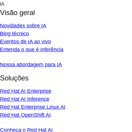
Skip
IA
to
Visão geral
content
Novidades sobre IA
Blog técnico
Eventos de IA ao vivo
Entenda o que é inferência
Nossa abordagem para IA
Soluções
Red Hat AI Enterprise
Red Hat AI Inference
Red Hat Enterprise Linux AI
Red Hat OpenShift AI
Conheça o Red Hat AI