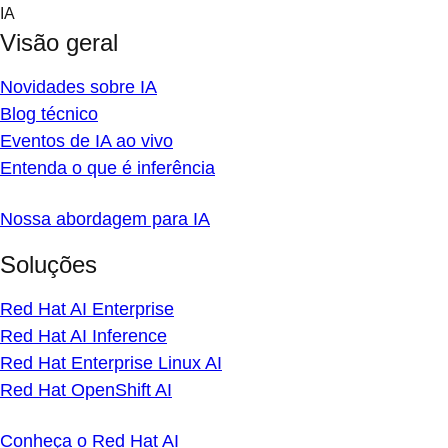
Skip
IA
to
Visão geral
content
Novidades sobre IA
Blog técnico
Eventos de IA ao vivo
Entenda o que é inferência
Nossa abordagem para IA
Soluções
Red Hat AI Enterprise
Red Hat AI Inference
Red Hat Enterprise Linux AI
Red Hat OpenShift AI
Conheça o Red Hat AI