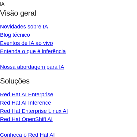
Skip
IA
to
Visão geral
content
Novidades sobre IA
Blog técnico
Eventos de IA ao vivo
Entenda o que é inferência
Nossa abordagem para IA
Soluções
Red Hat AI Enterprise
Red Hat AI Inference
Red Hat Enterprise Linux AI
Red Hat OpenShift AI
Conheça o Red Hat AI