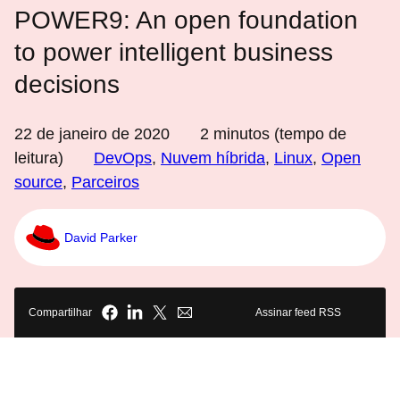
POWER9: An open foundation
to power intelligent business
decisions
22 de janeiro de 2020
2
minutos (tempo de
leitura)
DevOps
,
Nuvem híbrida
,
Linux
,
Open
source
,
Parceiros
David Parker
Compartilhar
Assinar feed RSS