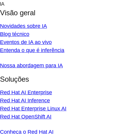
Skip
IA
to
Visão geral
content
Novidades sobre IA
Blog técnico
Eventos de IA ao vivo
Entenda o que é inferência
Nossa abordagem para IA
Soluções
Red Hat AI Enterprise
Red Hat AI Inference
Red Hat Enterprise Linux AI
Red Hat OpenShift AI
Conheça o Red Hat AI