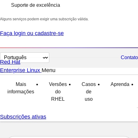
Suporte de excelência
Alguns serviços podem exigir uma subscrição válida.
Faça login ou cadastre-se
Selecionar
Contato
Red Hat
idioma
Enterprise Linux
Menu
expanded
collapsed
Mais
Versões
Casos
Aprenda
informações
do
de
RHEL
uso
Subscrições ativas