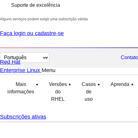
Suporte de excelência
Alguns serviços podem exigir uma subscrição válida.
Faça login ou cadastre-se
Selecionar
Contato
Red Hat
idioma
Enterprise Linux
Menu
expanded
collapsed
Mais
Versões
Casos
Aprenda
informações
do
de
RHEL
uso
Subscrições ativas