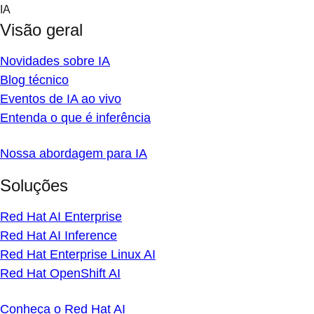
Skip
IA
to
Visão geral
content
Novidades sobre IA
Blog técnico
Eventos de IA ao vivo
Entenda o que é inferência
Nossa abordagem para IA
Soluções
Red Hat AI Enterprise
Red Hat AI Inference
Red Hat Enterprise Linux AI
Red Hat OpenShift AI
Conheça o Red Hat AI