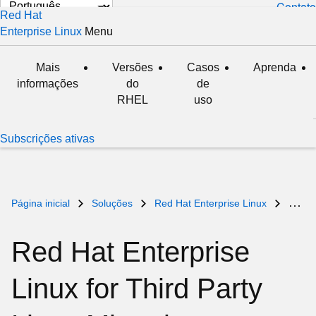
Selecionar
Contato
Red Hat
idioma
Enterprise Linux
Menu
expanded
collapsed
Mais
Versões
Casos
Aprenda
informações
do
de
RHEL
uso
Subscrições ativas
Página inicial
Soluções
Red Hat Enterprise Linux
Red Hat Enterprise Linux for Third Party Linux Migration
Red Hat Enterprise
Linux for Third Party