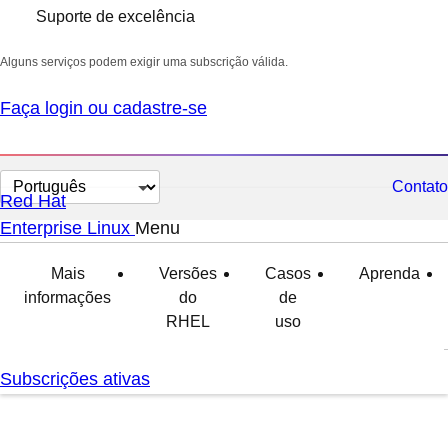
Suporte de excelência
Alguns serviços podem exigir uma subscrição válida.
Faça login ou cadastre-se
Selecionar
Contato
Red Hat
idioma
Enterprise Linux
Menu
expanded
collapsed
Mais
Versões
Casos
Aprenda
informações
do
de
RHEL
uso
Subscrições ativas