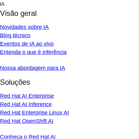
Skip
IA
to
Visão geral
content
Novidades sobre IA
Blog técnico
Eventos de IA ao vivo
Entenda o que é inferência
Nossa abordagem para IA
Soluções
Red Hat AI Enterprise
Red Hat AI Inference
Red Hat Enterprise Linux AI
Red Hat OpenShift AI
Conheça o Red Hat AI