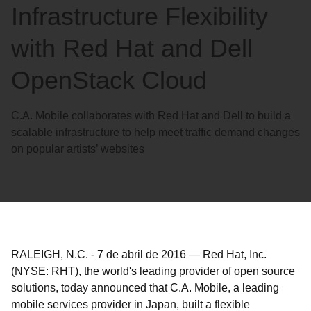
Infrastructure Flexibility
with Red Hat and Dell
OpenStack Cloud
C.A. Mobile collaborates with Red Hat and Dell to build a
scalable infrastructure to help meet traffic demand changes
on popular artists’ websites
RALEIGH, N.C.
-
7 de abril de 2016
—
Red Hat, Inc.
(NYSE: RHT), the world's leading provider of open source
solutions, today announced that C.A. Mobile, a leading
mobile services provider in Japan, built a flexible