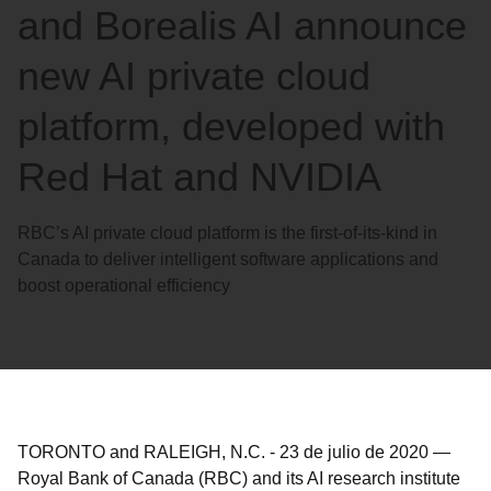
and Borealis AI announce
new AI private cloud
platform, developed with
Red Hat and NVIDIA
RBC’s AI private cloud platform is the first-of-its-kind in
Canada to deliver intelligent software applications and
boost operational efficiency
TORONTO and RALEIGH, N.C.
-
23 de julio de 2020
—
Royal Bank of Canada (RBC) and its AI research institute