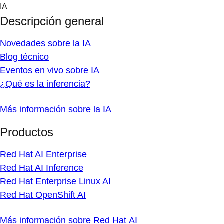
Skip
IA
to
Descripción general
content
Novedades sobre la IA
Blog técnico
Eventos en vivo sobre IA
¿Qué es la inferencia?
Más información sobre la IA
Productos
Red Hat AI Enterprise
Red Hat AI Inference
Red Hat Enterprise Linux AI
Red Hat OpenShift AI
Más información sobre Red Hat AI