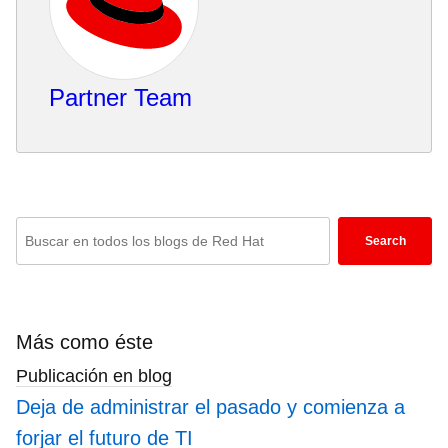
Partner Team
Enter
Search
keywords
here
to
search
Más como éste
blogs
Publicación en blog
Deja de administrar el pasado y comienza a
forjar el futuro de TI