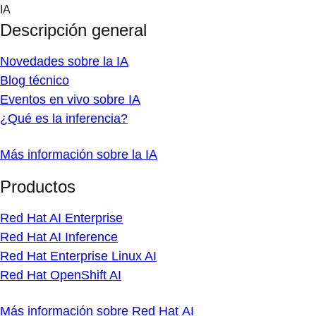
Skip
IA
to
Descripción general
content
Novedades sobre la IA
Blog técnico
Eventos en vivo sobre IA
¿Qué es la inferencia?
Más información sobre la IA
Productos
Red Hat AI Enterprise
Red Hat AI Inference
Red Hat Enterprise Linux AI
Red Hat OpenShift AI
Más información sobre Red Hat AI