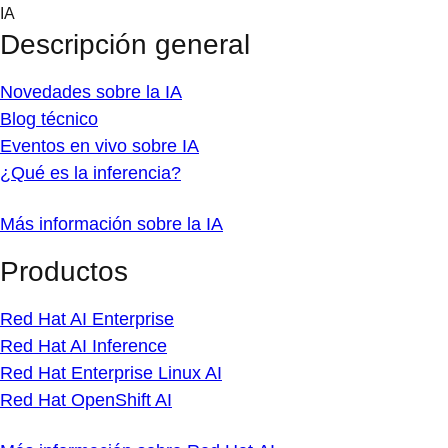
Skip
IA
to
Descripción general
content
Novedades sobre la IA
Blog técnico
Eventos en vivo sobre IA
¿Qué es la inferencia?
Más información sobre la IA
Productos
Red Hat AI Enterprise
Red Hat AI Inference
Red Hat Enterprise Linux AI
Red Hat OpenShift AI