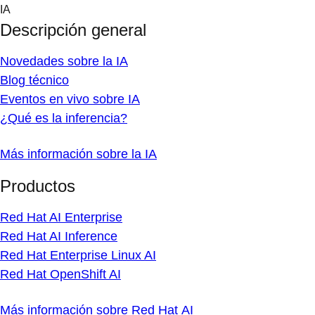
Skip
IA
to
Descripción general
content
Novedades sobre la IA
Blog técnico
Eventos en vivo sobre IA
¿Qué es la inferencia?
Más información sobre la IA
Productos
Red Hat AI Enterprise
Red Hat AI Inference
Red Hat Enterprise Linux AI
Red Hat OpenShift AI
Más información sobre Red Hat AI