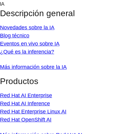
Skip
IA
to
Descripción general
content
Novedades sobre la IA
Blog técnico
Eventos en vivo sobre IA
¿Qué es la inferencia?
Más información sobre la IA
Productos
Red Hat AI Enterprise
Red Hat AI Inference
Red Hat Enterprise Linux AI
Red Hat OpenShift AI