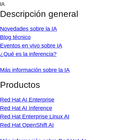
Skip
IA
to
Descripción general
content
Novedades sobre la IA
Blog técnico
Eventos en vivo sobre IA
¿Qué es la inferencia?
Más información sobre la IA
Productos
Red Hat AI Enterprise
Red Hat AI Inference
Red Hat Enterprise Linux AI
Red Hat OpenShift AI