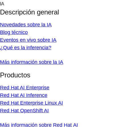
Skip
IA
to
Descripción general
content
Novedades sobre la IA
Blog técnico
Eventos en vivo sobre IA
¿Qué es la inferencia?
Más información sobre la IA
Productos
Red Hat AI Enterprise
Red Hat AI Inference
Red Hat Enterprise Linux AI
Red Hat OpenShift AI
Más información sobre Red Hat AI