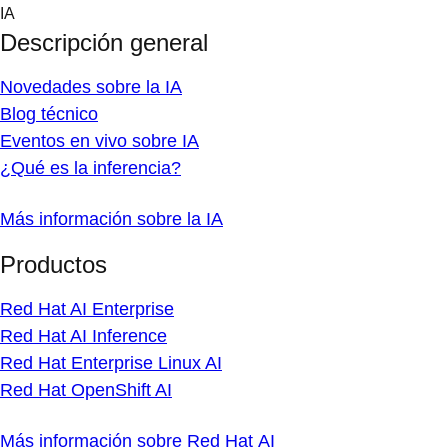
Skip
IA
to
Descripción general
content
Novedades sobre la IA
Blog técnico
Eventos en vivo sobre IA
¿Qué es la inferencia?
Más información sobre la IA
Productos
Red Hat AI Enterprise
Red Hat AI Inference
Red Hat Enterprise Linux AI
Red Hat OpenShift AI
Más información sobre Red Hat AI