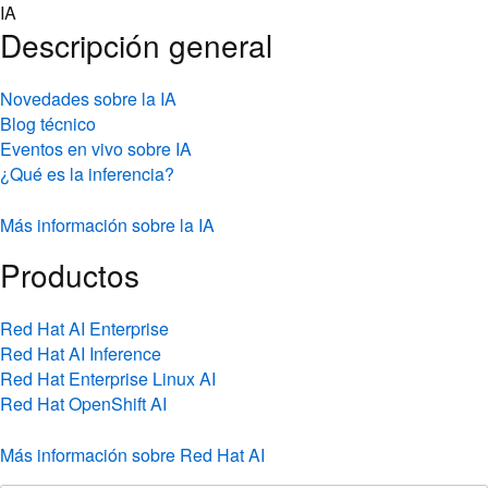
Skip
IA
to
Descripción general
content
Novedades sobre la IA
Blog técnico
Eventos en vivo sobre IA
¿Qué es la inferencia?
Más información sobre la IA
Productos
Red Hat AI Enterprise
Red Hat AI Inference
Red Hat Enterprise Linux AI
Red Hat OpenShift AI
Más información sobre Red Hat AI