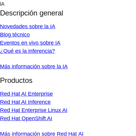
Skip
IA
to
Descripción general
content
Novedades sobre la IA
Blog técnico
Eventos en vivo sobre IA
¿Qué es la inferencia?
Más información sobre la IA
Productos
Red Hat AI Enterprise
Red Hat AI Inference
Red Hat Enterprise Linux AI
Red Hat OpenShift AI
Más información sobre Red Hat AI