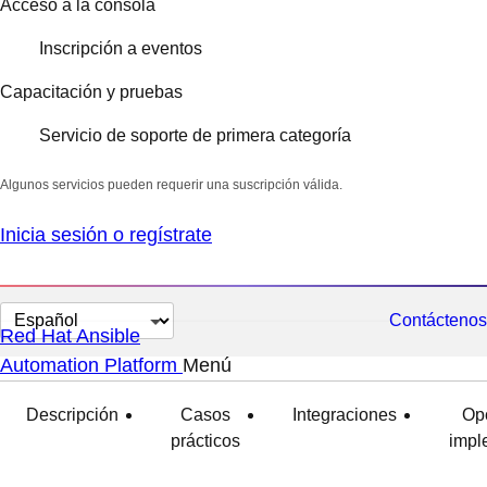
Acceso a la consola
Inscripción a eventos
Capacitación y pruebas
Servicio de soporte de primera categoría
Algunos servicios pueden requerir una suscripción válida.
Inicia sesión o regístrate
Cambiar
Contáctenos
Red Hat Ansible
el
Automation Platform
Menú
expandido
plegado
idioma
Descripción
Casos
Integraciones
Op
prácticos
impl