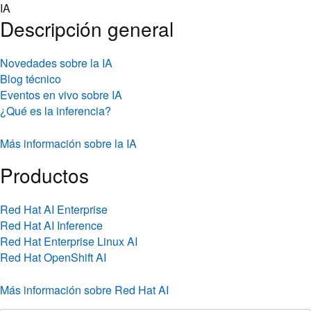
Skip
IA
to
Descripción general
content
Novedades sobre la IA
Blog técnico
Eventos en vivo sobre IA
¿Qué es la inferencia?
Más información sobre la IA
Productos
Red Hat AI Enterprise
Red Hat AI Inference
Red Hat Enterprise Linux AI
Red Hat OpenShift AI
Más información sobre Red Hat AI