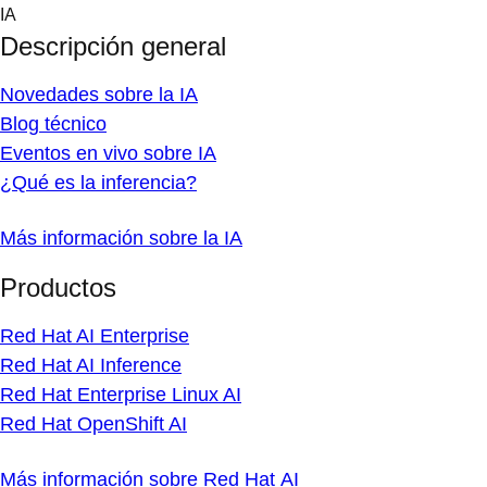
Skip
IA
to
Descripción general
content
Novedades sobre la IA
Blog técnico
Eventos en vivo sobre IA
¿Qué es la inferencia?
Más información sobre la IA
Productos
Red Hat AI Enterprise
Red Hat AI Inference
Red Hat Enterprise Linux AI
Red Hat OpenShift AI
Más información sobre Red Hat AI