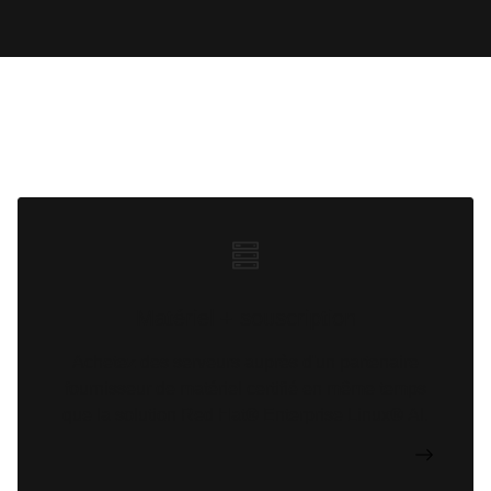
Matériel + souscription
Achetez des serveurs auprès d'un partenaire
fournisseur de matériel certifié en même temps
que la solution Red Hat® Enterprise Linux® AI.