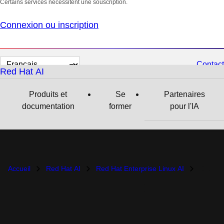
Certains services nécessitent une souscription.
Connexion ou inscription
Changer
Contact
Red Hat AI
la
langue
Produits et
Se
Partenaires
documentation
former
pour l'IA
Accueil
Red Hat AI
Red Hat Enterprise Linux AI
Options d'achat
Options d'achat de
Red Hat