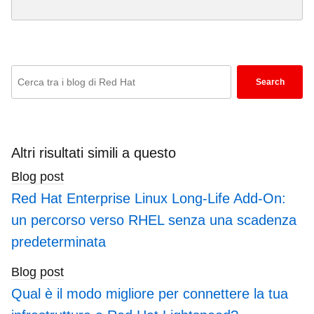
Enter
Search
keywords
here
to
search
Altri risultati simili a questo
blogs
Blog post
Red Hat Enterprise Linux Long-Life Add-On:
un percorso verso RHEL senza una scadenza
predeterminata
Blog post
Qual è il modo migliore per connettere la tua