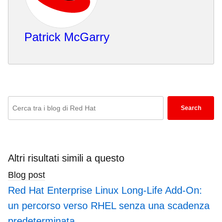
Patrick McGarry
Enter
Search
keywords
here
to
search
Altri risultati simili a questo
blogs
Blog post
Red Hat Enterprise Linux Long-Life Add-On:
un percorso verso RHEL senza una scadenza
predeterminata