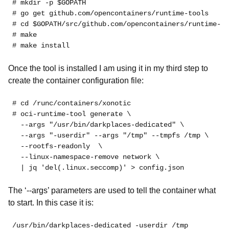
# mkdir -p $GOPATH
# go get github.com/opencontainers/runtime-tools
# cd $GOPATH/src/github.com/opencontainers/runtime-to
# make
# make install
Once the tool is installed I am using it in my third step to
create the container configuration file:
# cd /runc/containers/xonotic
# oci-runtime-tool generate \
  --args "/usr/bin/darkplaces-dedicated" \
  --args "-userdir" --args "/tmp" --tmpfs /tmp \
  --rootfs-readonly  \
  --linux-namespace-remove network \
  | jq 'del(.linux.seccomp)' > config.json
The ‘
--args
’ parameters are used to tell the container what
to start. In this case it is:
/usr/bin/darkplaces-dedicated -userdir /tmp