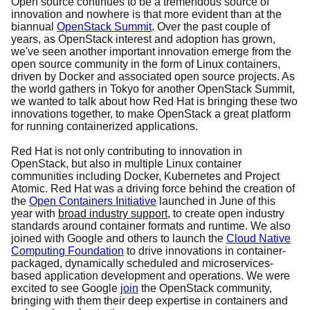
Open source continues to be a tremendous source of
innovation and nowhere is that more evident than at the
biannual
OpenStack Summit
. Over the past couple of
years, as OpenStack interest and adoption has grown,
we've seen another important innovation emerge from the
open source community in the form of Linux containers,
driven by Docker and associated open source projects. As
the world gathers in Tokyo for another OpenStack Summit,
we wanted to talk about how Red Hat is bringing these two
innovations together, to make OpenStack a great platform
for running containerized applications.
Red Hat is not only contributing to innovation in
OpenStack, but also in multiple Linux container
communities including Docker, Kubernetes and Project
Atomic. Red Hat was a driving force behind the creation of
the
Open Containers Initiative
launched in June of this
year with
broad industry support
, to create
open industry
standards around container formats and runtime. We also
joined with Google and others to launch the
Cloud Native
Computing Foundation
to drive innovations in container-
packaged, dynamically scheduled and microservices-
based application development and operations. We were
excited to see Google
join
the OpenStack community,
bringing with them their deep expertise in containers and