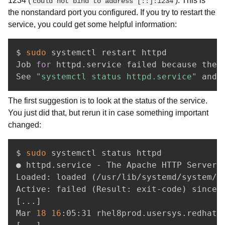
1234 (
). This is
could not bind to address [::]:1234
the nonstandard port you configured. If you try to restart the
service, you could get some helpful information:
$ 
sudo
 systemctl restart httpd

Job 
for
 httpd.service failed because the c
See 
"systemctl status httpd.service"
 and 
The first suggestion is to look at the status of the service.
You just did that, but rerun it in case something important
changed:
$ 
sudo
 systemctl status httpd

● httpd.service - The Apache HTTP Server

Loaded: loaded 
(
/usr/lib/systemd/system/h
Active: failed 
(
Result: exit-code
)
 since 
[
..
.
]
Mar 
18
16
:05:31 rhel8prod.usersys.redhat.