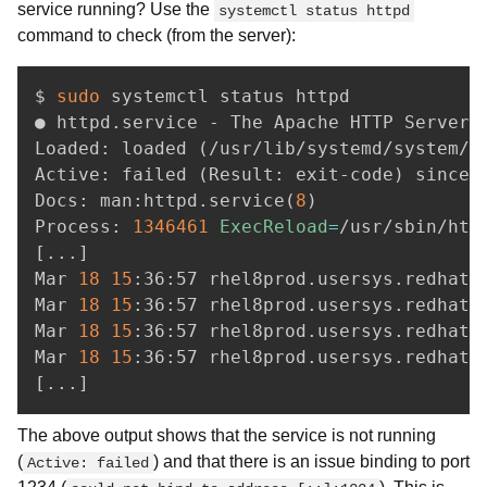
service running? Use the
systemctl status httpd
command to check (from the server):
$ 
sudo
 systemctl status httpd

● httpd.service - The Apache HTTP Server

Loaded: loaded 
(
/usr/lib/systemd/system/h
Active: failed 
(
Result: exit-code
)
 since 
Docs: man:httpd.service
(
8
)
Process: 
1346461
ExecReload
=
/usr/sbin/htt
[
..
.
]
Mar 
18
15
:36:57 rhel8prod.usersys.redhat.
Mar 
18
15
:36:57 rhel8prod.usersys.redhat.
Mar 
18
15
:36:57 rhel8prod.usersys.redhat.
Mar 
18
15
:36:57 rhel8prod.usersys.redhat.
[
..
.
]
The above output shows that the service is not running
(
) and that there is an issue binding to port
Active: failed