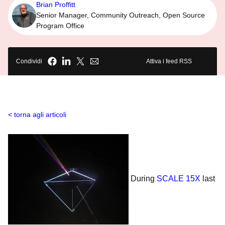
Brian Proffitt
Senior Manager, Community Outreach, Open Source
Program Office
Condividi
Attiva i feed RSS
torna agli articoli
During
SCALE 15X
last