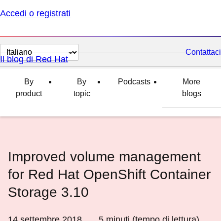
Accedi o registrati
Cambia
Contattaci
Il blog di Red Hat
lingua
By
By
Podcasts
More
product
topic
blogs
Improved volume management
for Red Hat OpenShift Container
Storage 3.10
14 settembre 2018
5
minuti (tempo di lettura)