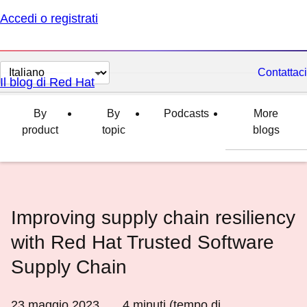
Accedi o registrati
Cambia
Contattaci
Il blog di Red Hat
lingua
By
By
Podcasts
More
product
topic
blogs
Improving supply chain resiliency
with Red Hat Trusted Software
Supply Chain
23 maggio 2023
4
minuti (tempo di