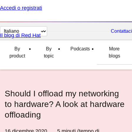
Accedi o registrati
Cambia
Contattaci
Il blog di Red Hat
lingua
By
By
Podcasts
More
product
topic
blogs
Should I offload my networking
to hardware? A look at hardware
offloading
16 dicembre 2020
5
minuti (tempo di