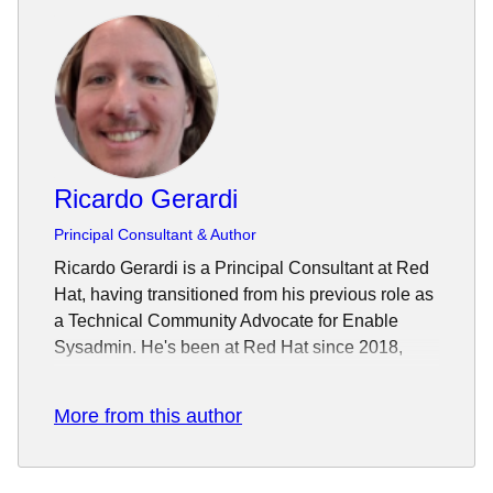
Ricardo Gerardi
Principal Consultant & Author
Ricardo Gerardi is a Principal Consultant at Red
Hat, having transitioned from his previous role as
a Technical Community Advocate for Enable
Sysadmin. He's been at Red Hat since 2018,
specializing in IT automation using Ansible and
OpenShift.
More from this author
With over 25 years of industry experience and
20+ years as a Linux and open source enthusiast