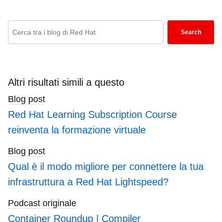
and contributor, Ricardo is passionate about
technology. He is particularly interested in
Enter
Search
hacking with the Go programming language and
keywords
is the author of Powerful Command-Line
here
Applications in Go and Automate Your Home
to
Using Go. Ricardo also writes regularly for Red
search
Altri risultati simili a questo
Hat and other blogs, covering topics like Linux,
blogs
Vim, Ansible, Containers, Kubernetes, and
Blog post
command-line applications.
Red Hat Learning Subscription Course
reinventa la formazione virtuale
Outside of work, Ricardo enjoys spending time
with his daughters, reading science fiction books,
Blog post
and playing video games.
Qual è il modo migliore per connettere la tua
infrastruttura a Red Hat Lightspeed?
Podcast originale
Container Roundup | Compiler