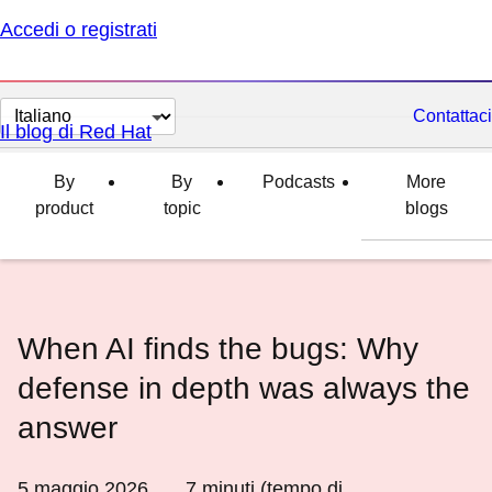
Accedi o registrati
Cambia
Contattaci
Il blog di Red Hat
lingua
By
By
Podcasts
More
product
topic
blogs
When AI finds the bugs: Why
defense in depth was always the
answer
5 maggio 2026
7
minuti (tempo di