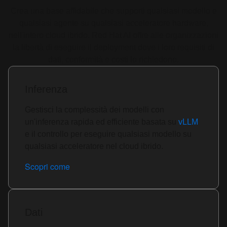
Crea una base affidabile che supporti qualsiasi modello e
qualsiasi agente su qualsiasi acceleratore hardware,
nell'intero cloud ibrido. Red Hat AI offre alle organizzazioni
la libertà di eseguire il deployment dove i loro requisiti di
dati, conformità e costi lo richiedono.
Inferenza
Gestisci la complessità dei modelli con
un'inferenza rapida ed efficiente basata su
vLLM
e il controllo per eseguire qualsiasi modello su
qualsiasi acceleratore nel cloud ibrido.
Scopri come
Dati