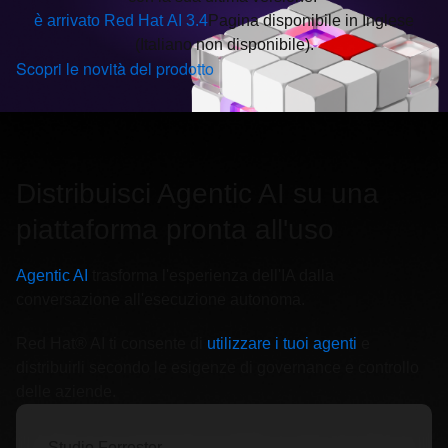
è arrivato Red Hat AI 3.4
Pagina disponibile in Inglese
(Italiano non disponibile)
.
Scopri le novità del prodotto
Distribuisci Agentic AI su una
piattaforma pronta all'uso
Agentic AI
trasforma l'esperienza dell'IA dalla
conversazione all'esecuzione autonoma.
Red Hat® AI ti consente di
utilizzare i tuoi agenti
e
distribuirli secondo le esigenze di governance e controllo
delle aziende.
Studio Forrester