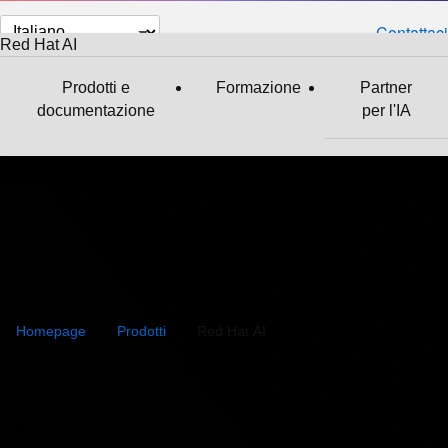
Cambia
Contattaci
Red Hat AI
lingua
Prodotti e
Formazione
Partner
documentazione
per l'IA
Homepage
Prodotti
Red Hat AI