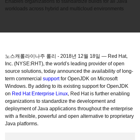
Enables organizations to standardize builds for all Java
workloads across hybrid and multicloud environments
노스캐롤라이나주 롤리
-
2018년 12월 18일
—
Red Hat,
Inc. (NYSE:RHT), the world's leading provider of open
source solutions, today announced the availability of long-
term commercial
support
for OpenJDK on Microsoft
Windows. By adding to its existing support for OpenJDK
on
Red Hat Enterprise Linux
, Red Hat is further enabling
organizations to standardize the development and
deployment of Java applications throughout the enterprise
with a flexible, powerful and open alternative to proprietary
Java platforms.