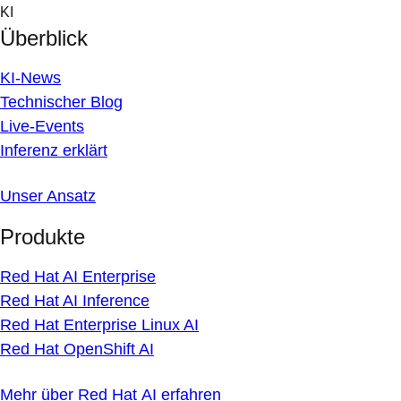
Skip
KI
to
Überblick
content
KI-News
Technischer Blog
Live-Events
Inferenz erklärt
Unser Ansatz
Produkte
Red Hat AI Enterprise
Red Hat AI Inference
Red Hat Enterprise Linux AI
Red Hat OpenShift AI
Mehr über Red Hat AI erfahren