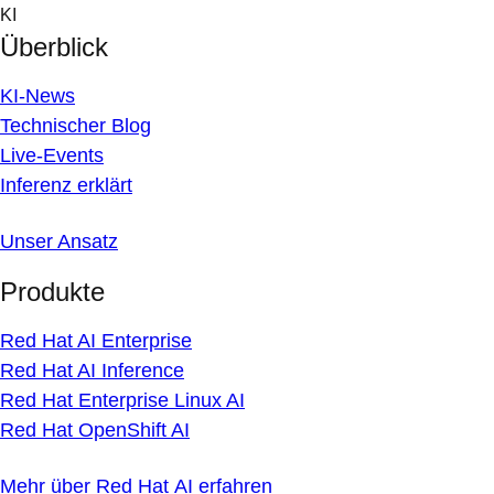
Skip
KI
to
Überblick
content
KI-News
Technischer Blog
Live-Events
Inferenz erklärt
Unser Ansatz
Produkte
Red Hat AI Enterprise
Red Hat AI Inference
Red Hat Enterprise Linux AI
Red Hat OpenShift AI
Mehr über Red Hat AI erfahren