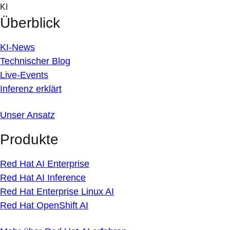
Skip
KI
to
Überblick
content
KI-News
Technischer Blog
Live-Events
Inferenz erklärt
Unser Ansatz
Produkte
Red Hat AI Enterprise
Red Hat AI Inference
Red Hat Enterprise Linux AI
Red Hat OpenShift AI