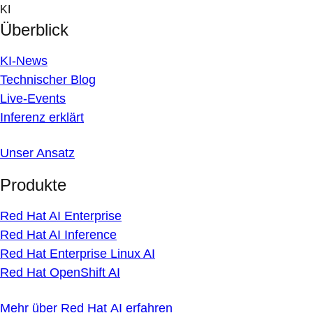
Skip
KI
to
Überblick
content
KI-News
Technischer Blog
Live-Events
Inferenz erklärt
Unser Ansatz
Produkte
Red Hat AI Enterprise
Red Hat AI Inference
Red Hat Enterprise Linux AI
Red Hat OpenShift AI
Mehr über Red Hat AI erfahren