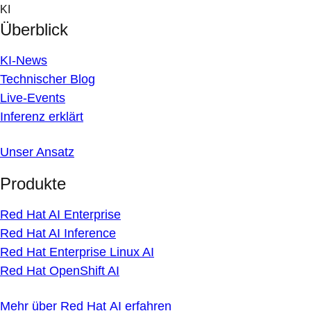
Skip
KI
to
Überblick
content
KI-News
Technischer Blog
Live-Events
Inferenz erklärt
Unser Ansatz
Produkte
Red Hat AI Enterprise
Red Hat AI Inference
Red Hat Enterprise Linux AI
Red Hat OpenShift AI
Mehr über Red Hat AI erfahren